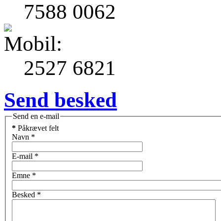
7588 0062
2527 6821
Send besked
Send en e-mail
*
Påkrævet felt
Navn
*
E-mail
*
Emne
*
Besked
*