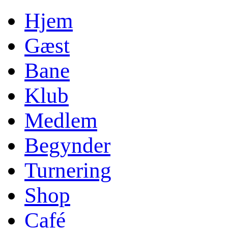
Hjem
Gæst
Bane
Klub
Medlem
Begynder
Turnering
Shop
Café