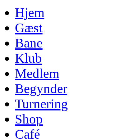
Hjem
Gæst
Bane
Klub
Medlem
Begynder
Turnering
Shop
Café