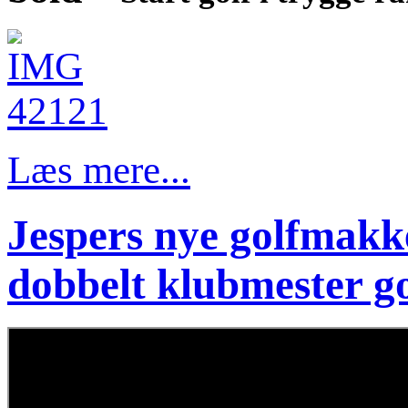
Læs mere...
Jespers nye golfmakke
dobbelt klubmester gol