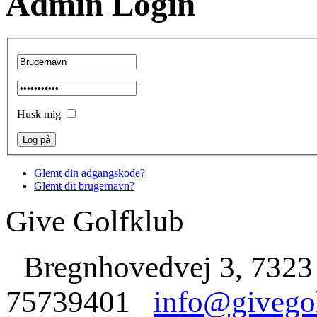
Admin Login
Husk mig
Glemt din adgangskode?
Glemt dit brugernavn?
Give Golfklub
Bregnhovedvej 3, 7323
75739401
info@givego