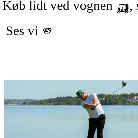
Køb lidt ved vognen 🛺, s
Ses vi 🫵