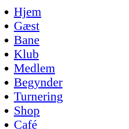
Hjem
Gæst
Bane
Klub
Medlem
Begynder
Turnering
Shop
Café