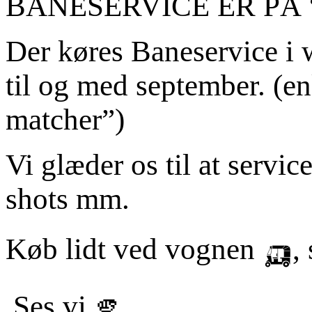
BANESERVICE ER PÅ 
Der køres Baneservice i 
til og med september. (en
matcher”)
Vi glæder os til at servic
shots mm.
Køb lidt ved vognen 🛺, s
Ses vi 🫵