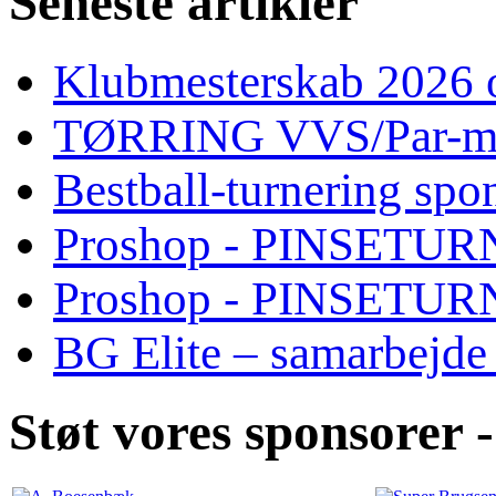
Seneste artikler
Klubmesterskab 2026 o
TØRRING VVS/Par-mat
Bestball-turnering sp
Proshop - PINSETURN
Proshop - PINSETU
BG Elite – samarbejde
Støt vores sponsorer -