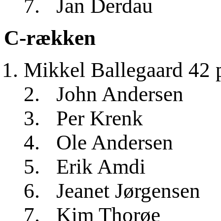
7. Jan Derd
C-rækken
Mikkel Ballegaard 42 
2. John Ander
3. Per Kren
4. Ole Anders
5. Erik Am
6. Jeanet Jørge
7. Kim Thor