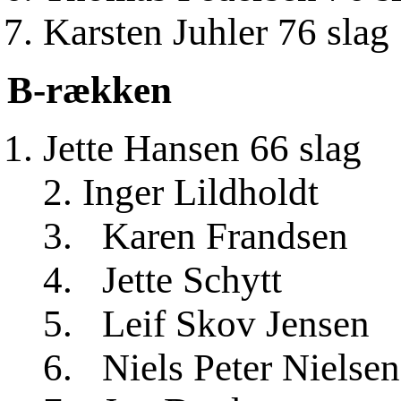
Karsten Juhler 76 slag
B-rækken
Jette Hansen 66 slag
2. Inger Lildh
3. Karen Frand
4. Jette Sch
5. Leif Skov J
6. Niels Peter Ni