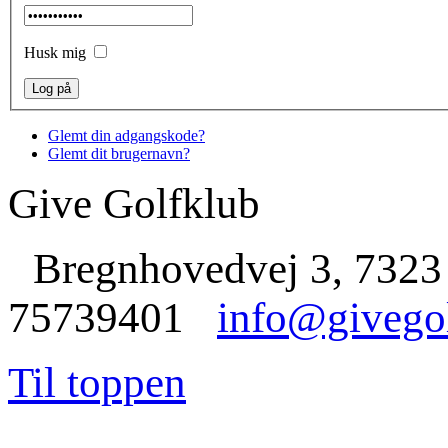
Husk mig
Glemt din adgangskode?
Glemt dit brugernavn?
Give Golfklub
Bregnhovedvej 3, 7323
75739401
info@givego
Til toppen