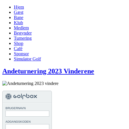
Hjem
Gæst
Bane
Klub
Medlem
Begynder
Turnering
Shop
Café
Sponsor
Simulator Golf
Andeturnering 2023 Vinderene
BRUGERNAVN
ADGANGSKODEN