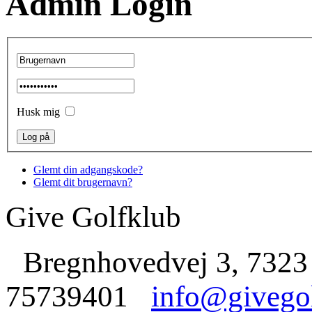
Admin Login
Husk mig
Glemt din adgangskode?
Glemt dit brugernavn?
Give Golfklub
Bregnhovedvej 3, 7323
75739401
info@givego