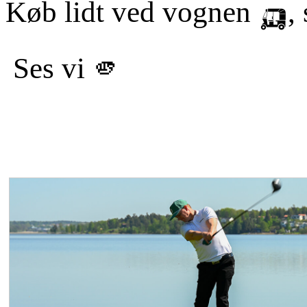
Køb lidt ved vognen 🛺, s
Ses vi 🫵