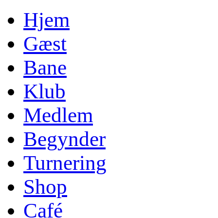
Hjem
Gæst
Bane
Klub
Medlem
Begynder
Turnering
Shop
Café