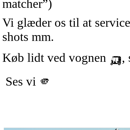
matcher”)
Vi glæder os til at servic
shots mm.
Køb lidt ved vognen 🛺, s
Ses vi 🫵