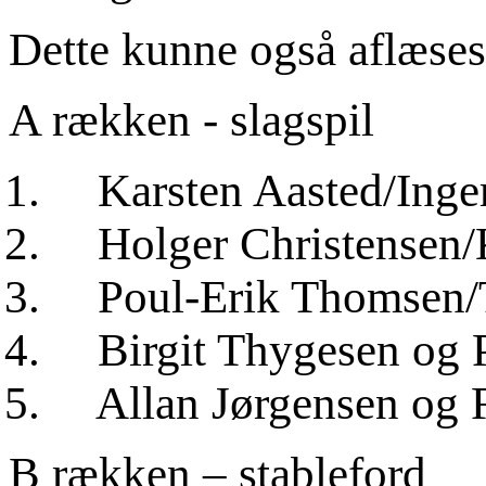
Dette kunne også aflæses
A rækken - slagspil
Karsten Aasted/Inger 
Holger Christensen/Ka
Poul-Erik Thomsen/T
Birgit Thygesen og Po
Allan Jørgensen og Fr
B rækken – stableford