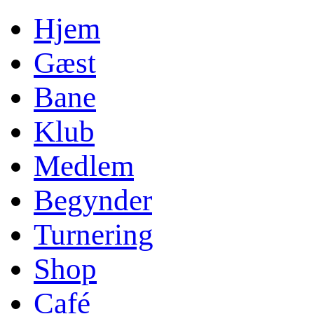
Hjem
Gæst
Bane
Klub
Medlem
Begynder
Turnering
Shop
Café