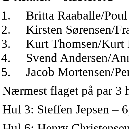
Britta Raaballe/Poul R
Kirsten Sørensen/Fran
Kurt Thomsen/Kurt Ke
Svend Andersen/Annett
Jacob Mortensen/Per 
Nærmest flaget på par 3 h
Hul 3: Steffen Jepsen – 
Hul 6: Henry Christense