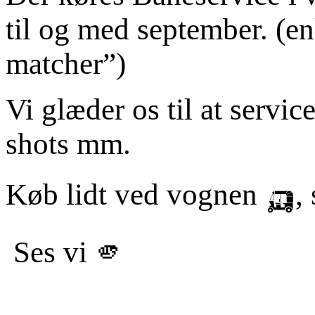
til og med september. (en
matcher”)
Vi glæder os til at servic
shots mm.
Køb lidt ved vognen 🛺, s
Ses vi 🫵