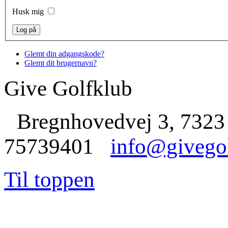
Husk mig
Glemt din adgangskode?
Glemt dit brugernavn?
Give Golfklub
Bregnhovedvej 3, 7323
75739401
info@givego
Til toppen