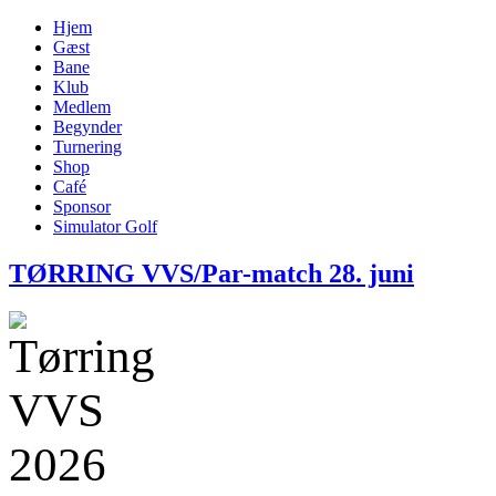
Hjem
Gæst
Bane
Klub
Medlem
Begynder
Turnering
Shop
Café
Sponsor
Simulator Golf
TØRRING VVS/Par-match 28. juni