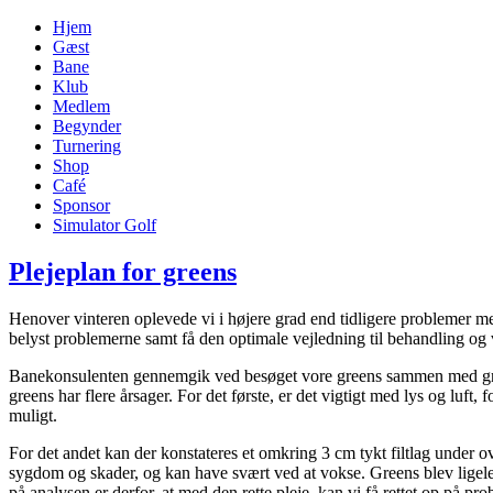
Hjem
Gæst
Bane
Klub
Medlem
Begynder
Turnering
Shop
Café
Sponsor
Simulator Golf
Plejeplan for greens
Henover vinteren oplevede vi i højere grad end tidligere problemer 
belyst problemerne samt få den optimale vejledning til behandling og 
Banekonsulenten gennemgik ved besøget vore greens sammen med green
greens har flere årsager. For det første, er det vigtigt med lys og luft
muligt.
For det andet kan der konstateres et omkring 3 cm tykt filtlag under ove
sygdom og skader, og kan have svært ved at vokse. Greens blev ligel
på analysen er derfor, at med den rette pleje, kan vi få rettet op på 