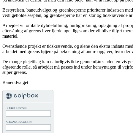
Bestyrelsen, baneudvalget og greenkeeperne prioriterer indsatsen med
vedligeholdelsesplan, og grenkeeperne har en stor og tidskrævende arbe
Arbejdet vil omfatte dybdeluftning, hurtigprikning, optagning af propp
eftersåning af greens hver fjerde uge, ligesom der vil blive tilført mer
materiel.
Ovenstående projekt er tidskrævende, og alene den ekstra indsats med 
arbejdet med greens højere på bekostning af andre opgaver, hvor der vil
De mange plejetiltag kan naturligvis ikke gennemføres uden en vis gen
afgørende rolle, så arbejdet må passes ind under hensyntagen til vejrf
super greens.
Baneudvalget
BRUGERNAVN
ADGANGSKODEN