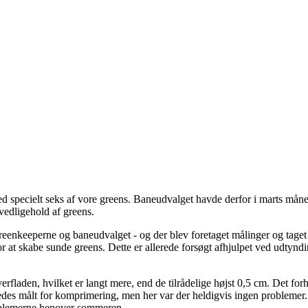
med specielt seks af vore greens. Baneudvalget havde derfor i marts må
vedligehold af greens.
keeperne og baneudvalget - og der blev foretaget målinger og taget 
, for at skabe sunde greens. Dette er allerede forsøgt afhjulpet ved udty
rfladen, hvilket er langt mere, end de tilrådelige højst 0,5 cm. Det forho
edes målt for komprimering, men her var der heldigvis ingen problemer
problemerne henover sommeren.