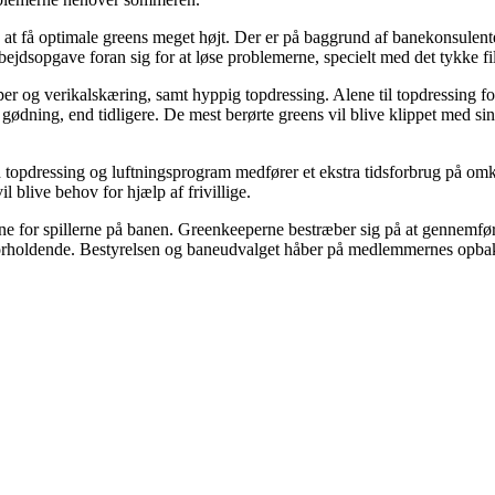
 at få optimale greens meget højt. Der er på baggrund af banekonsulent
jdsopgave foran sig for at løse problemerne, specielt med det tykke fil
er og verikalskæring, samt hyppig topdressing. Alene til topdressing for
e gødning, end tidligere. De mest berørte greens vil blive klippet med sin
topdressing og luftningsprogram medfører et ekstra tidsforbrug på omkr
 blive behov for hjælp af frivillige.
e for spillerne på banen. Greenkeeperne bestræber sig på at gennemføre 
orholdende. Bestyrelsen og baneudvalget håber på medlemmernes opbakning