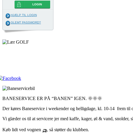
LOGIN
HJÆLP TIL LOGIN
GLEMT PASSWORD?
BANESERVICE ER PÅ “BANEN” IGEN. 🌞🌞🌞
Der køres Baneservice i weekender og helligdage, kl. 10-14 frem til 
Vi glæder os til at servicere jer med kaffe, kager, øl & vand, snolder,
Køb lidt ved vognen 🛺, så støtter du klubben.