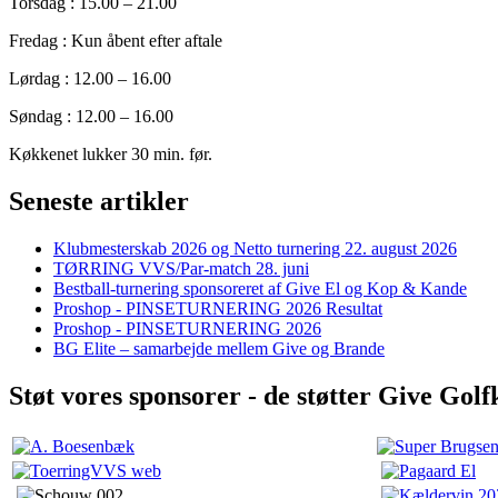
Torsdag : 15.00 – 21.00
Fredag : Kun åbent efter aftale
Lørdag : 12.00 – 16.00
Søndag : 12.00 – 16.00
Køkkenet lukker 30 min. før.
Seneste artikler
Klubmesterskab 2026 og Netto turnering 22. august 2026
TØRRING VVS/Par-match 28. juni
Bestball-turnering sponsoreret af Give El og Kop & Kande
Proshop - PINSETURNERING 2026 Resultat
Proshop - PINSETURNERING 2026
BG Elite – samarbejde mellem Give og Brande
Støt vores sponsorer - de støtter Give Golf