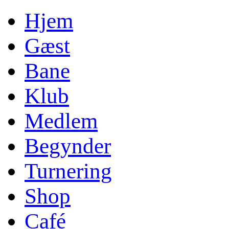
Hjem
Gæst
Bane
Klub
Medlem
Begynder
Turnering
Shop
Café