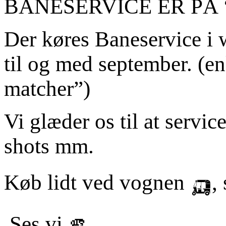
BANESERVICE ER PÅ 
Der køres Baneservice i 
til og med september. (en
matcher”)
Vi glæder os til at servic
shots mm.
Køb lidt ved vognen 🛺, s
Ses vi 🫵