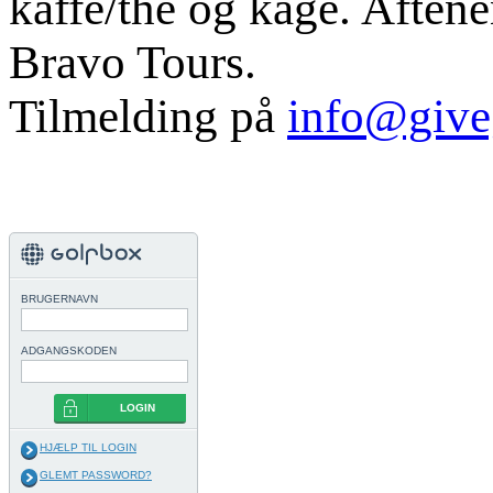
kaffe/the og kage. Aften
Bravo Tours.
Tilmelding på
info@give
BRUGERNAVN
ADGANGSKODEN
LOGIN
HJÆLP TIL LOGIN
GLEMT PASSWORD?