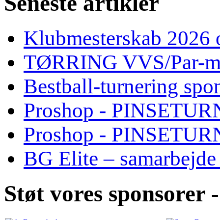
Seneste artikler
Klubmesterskab 2026 o
TØRRING VVS/Par-mat
Bestball-turnering sp
Proshop - PINSETURN
Proshop - PINSETU
BG Elite – samarbejde
Støt vores sponsorer -