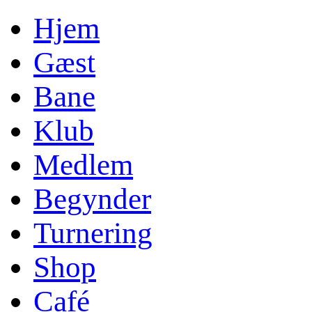
Hjem
Gæst
Bane
Klub
Medlem
Begynder
Turnering
Shop
Café