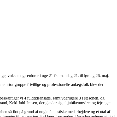
e, voksne og seniorer i uge 21 fra mandag 21. til lørdag 26. maj.
 en stor gruppe frivillige og professionelle anlægsfolk blev der
ag beskæftiger vi 4 fuldtidsansatte, samt yderligere 3 i sæsonen, og
nd, Keld Juhl Jensen, der glæder sig til jubilæumsåret og fejringen.
ben så flot på grund af nogle fantastiske medarbejdere og et utal af
et trænger til renovering, forklarer formanden. Desuden oplever vi god