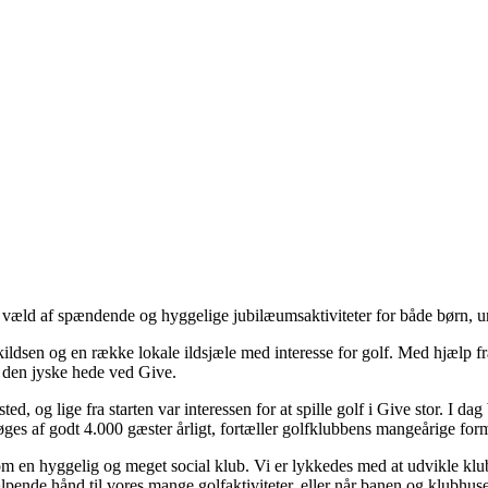
væld af spændende og hyggelige jubilæumsaktiviteter for både børn, ung
kildsen og en række lokale ildsjæle med interesse for golf. Med hjælp fra
å den jyske hede ved Give.
ted, og lige fra starten var interessen for at spille golf i Give stor. I d
es af godt 4.000 gæster årligt, fortæller golfklubbens mangeårige forma
om en hyggelig og meget social klub. Vi er lykkedes med at udvikle klub
ælpende hånd til vores mange golfaktiviteter, eller når banen og klubhus