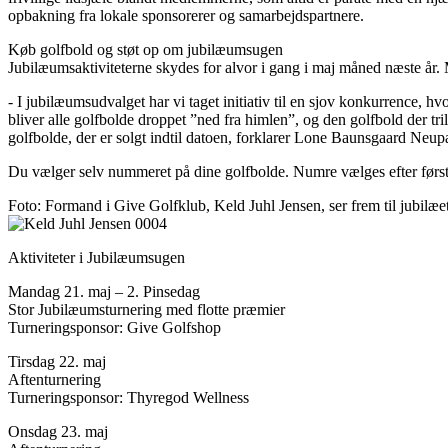
opbakning fra lokale sponsorerer og samarbejdspartnere.
Køb golfbold og støt op om jubilæumsugen
Jubilæumsaktiviteterne skydes for alvor i gang i maj måned næste år.
- I jubilæumsudvalget har vi taget initiativ til en sjov konkurrence, 
bliver alle golfbolde droppet ”ned fra himlen”, og den golfbold der tril
golfbolde, der er solgt indtil datoen, forklarer Lone Baunsgaard Neupa
Du vælger selv nummeret på dine golfbolde. Numre vælges efter først t
Foto: Formand i Give Golfklub, Keld Juhl Jensen, ser frem til jubilæet
Aktiviteter i Jubilæumsugen
Mandag 21. maj – 2. Pinsedag
Stor Jubilæumsturnering med flotte præmier
Turneringsponsor: Give Golfshop
Tirsdag 22. maj
Aftenturnering
Turneringsponsor: Thyregod Wellness
Onsdag 23. maj