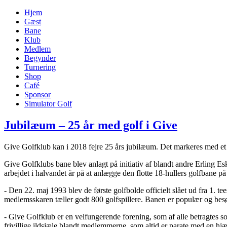
Hjem
Gæst
Bane
Klub
Medlem
Begynder
Turnering
Shop
Café
Sponsor
Simulator Golf
Jubilæum – 25 år med golf i Give
Give Golfklub kan i 2018 fejre 25 års jubilæum. Det markeres med et 
Give Golfklubs bane blev anlagt på initiativ af blandt andre Erling Es
arbejdet i halvandet år på at anlægge den flotte 18-hullers golfbane p
- Den 22. maj 1993 blev de første golfbolde officielt slået ud fra 1. tees
medlemsskaren tæller godt 800 golfspillere. Banen er populær og besøg
- Give Golfklub er en velfungerende forening, som af alle betragtes s
frivillige ildsjæle blandt medlemmerne, som altid er parate med en hj