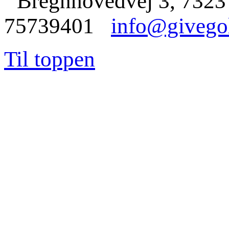
Bregnhovedvej 3, 7323
75739401
info@givego
Til toppen