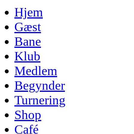
Hjem
Gæst
Bane
Klub
Medlem
Begynder
Turnering
Shop
Café